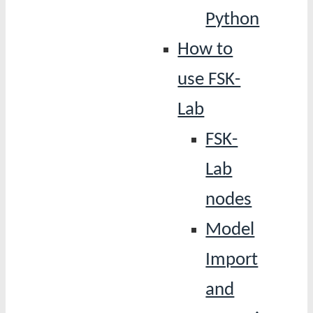
Python
How to
use FSK-
Lab
FSK-
Lab
nodes
Model
Import
and