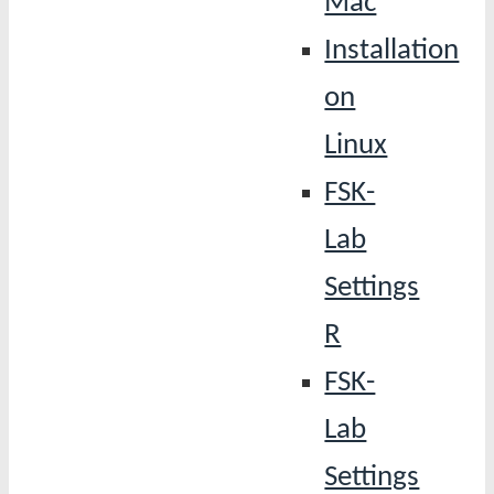
Mac
Installation
on
Linux
FSK-
Lab
Settings
R
FSK-
Lab
Settings