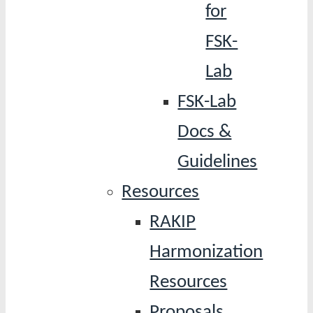
for
FSK-
Lab
FSK-Lab
Docs &
Guidelines
Resources
RAKIP
Harmonization
Resources
Proposals