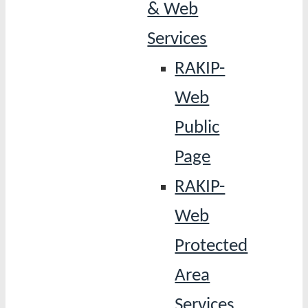
& Web
Services
RAKIP-
Web
Public
Page
RAKIP-
Web
Protected
Area
Services