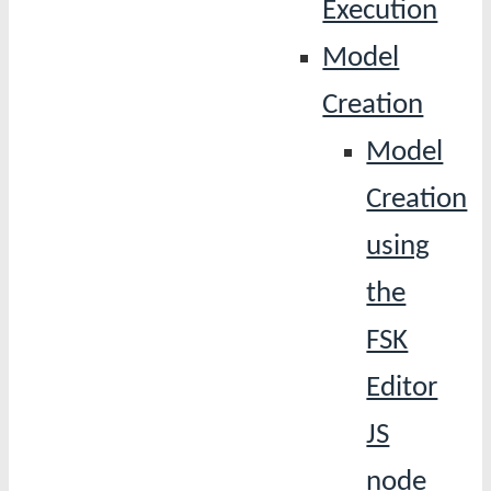
Execution
Model
Creation
Model
Creation
using
the
FSK
Editor
JS
node