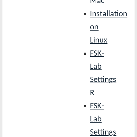
Mac
Installation
on
Linux
FSK-
Lab
Settings
R
FSK-
Lab
Settings