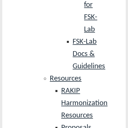
for
FSK-
Lab
FSK-Lab
Docs &
Guidelines
Resources
RAKIP
Harmonization
Resources
Proposals