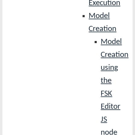
Execution
Model
Creation
Model
Creation
using
the
FSK
Editor
JS
node