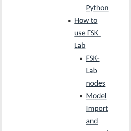
Python
How to
use FSK-
Lab
FSK-
Lab
nodes
Model
Import
and